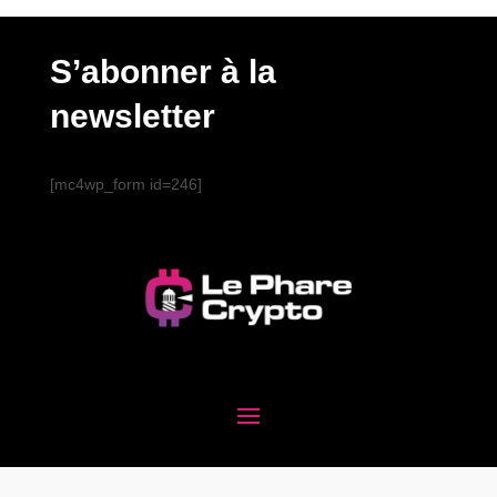
S’abonner à la
newsletter
[mc4wp_form id=246]