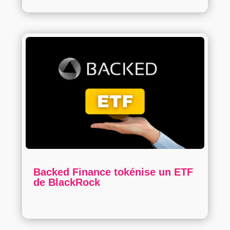
Backed Finance tokénise un ETF
de BlackRock