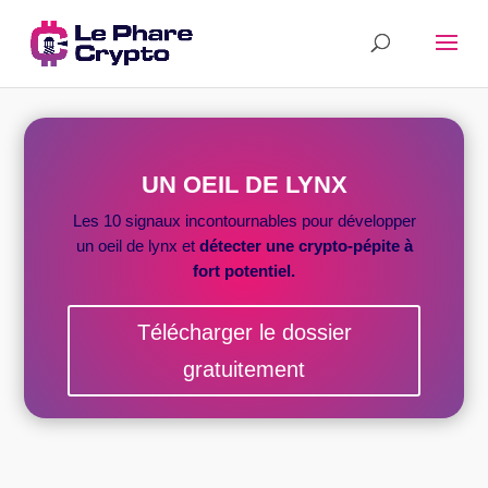
UN OEIL DE LYNX
Les 10 signaux incontournables pour développer
un oeil de lynx et
détecter une crypto-pépite
à
fort potentiel.
Télécharger le dossier
gratuitement