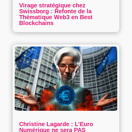
Virage stratégique chez
Swissborg : Refonte de la
Thématique Web3 en Best
Blockchains
Christine Lagarde : L’Euro
Numérique ne sera PAS