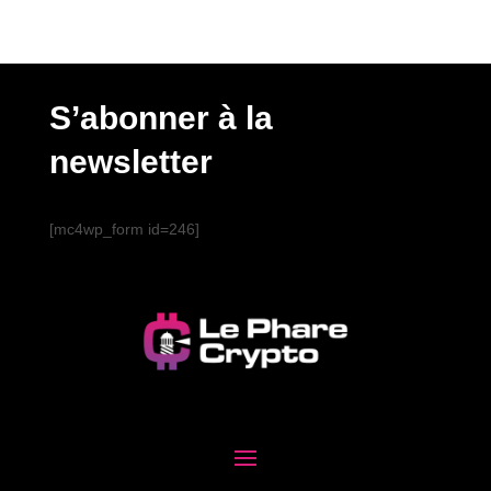
S’abonner à la
newsletter
[mc4wp_form id=246]