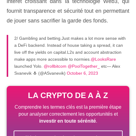
intérêt croissant dans la technologie Web3, qui
fournit transparence et sécurité tout en permettant
de jouer sans sacrifier la garde des fonds.
2/ Gambling and betting.Just makes a lot more sense with
a DeFi backend. Instead of house taking a spread, it can
live off the yields on capital.L2s and account abstraction
make apps more accessible to normies.
@LooksRare
launched Yolo.
@rollbitcom
@PoolTogether_
etc— Alex
Svanevik 🐧 (@ASvanevik)
October 6, 2023
LA CRYPTO DE A À Z
Comprendre les termes clés est la première étape
pour analyser correctement les opportunités et
investir en toute sérénité
.