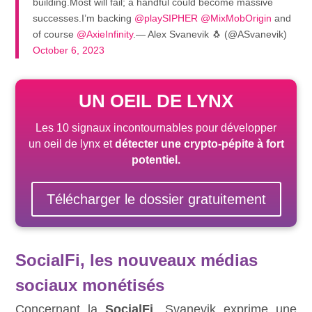
building.Most will fail; a handful could become massive
successes.I’m backing
@playSIPHER
@MixMobOrigin
and
of course
@AxieInfinity
.— Alex Svanevik 🐧 (@ASvanevik)
October 6, 2023
UN OEIL DE LYNX
Les 10 signaux incontournables pour développer
un oeil de lynx et
détecter une crypto-pépite
à fort
potentiel
.
Télécharger le dossier gratuitement
SocialFi, les nouveaux médias
sociaux monétisés
Concernant la
SocialFi
, Svanevik exprime une