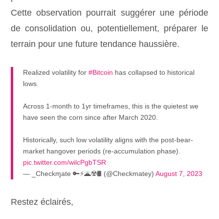
Cette observation pourrait suggérer une période
de consolidation ou, potentiellement, préparer le
terrain pour une future tendance haussière.
Realized volatility for
#Bitcoin
has collapsed to historical
lows.
Across 1-month to 1yr timeframes, this is the quietest we
have seen the corn since after March 2020.
Historically, such low volatility aligns with the post-bear-
market hangover periods (re-accumulation phase).
pic.twitter.com/wilcPgbTSR
— _Checkɱate 🔑⚡🌋☢️🛢️ (@Checkmatey)
August 7, 2023
Restez éclairés,