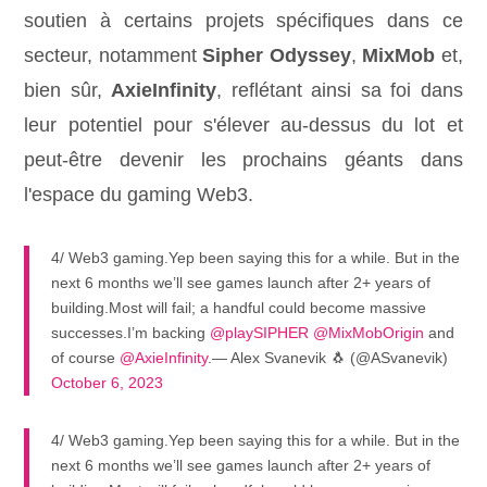
soutien à certains projets spécifiques dans ce
secteur, notamment
Sipher Odyssey
,
MixMob
et,
bien sûr,
AxieInfinity
, reflétant ainsi sa foi dans
leur potentiel pour s'élever au-dessus du lot et
peut-être devenir les prochains géants dans
l'espace du gaming Web3.
4/ Web3 gaming.Yep been saying this for a while. But in the
next 6 months we’ll see games launch after 2+ years of
building.Most will fail; a handful could become massive
successes.I’m backing
@playSIPHER
@MixMobOrigin
and
of course
@AxieInfinity
.— Alex Svanevik 🐧 (@ASvanevik)
October 6, 2023
4/ Web3 gaming.Yep been saying this for a while. But in the
next 6 months we’ll see games launch after 2+ years of