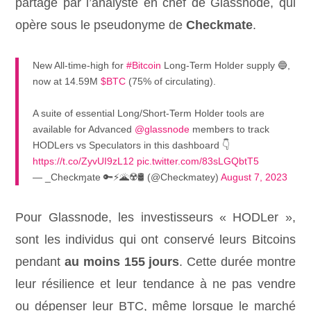
partagé par l’analyste en chef de Glassnode, qui
opère sous le pseudonyme de
Checkmate
.
New All-time-high for
#Bitcoin
Long-Term Holder supply 🔵,
now at 14.59M
$BTC
(75% of circulating).
A suite of essential Long/Short-Term Holder tools are
available for Advanced
@glassnode
members to track
HODLers vs Speculators in this dashboard 👇
https://t.co/ZyvUI9zL12
pic.twitter.com/83sLGQbtT5
— _Checkɱate 🔑⚡🌋☢️🛢️ (@Checkmatey)
August 7, 2023
Pour Glassnode, les investisseurs « HODLer »,
sont les individus qui ont conservé leurs Bitcoins
pendant
au moins 155 jours
. Cette durée montre
leur résilience et leur tendance à ne pas vendre
ou dépenser leur BTC, même lorsque le marché