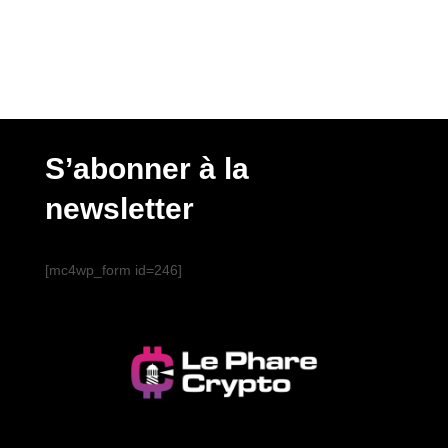
S’abonner à la
newsletter
[mc4wp_form id=246]