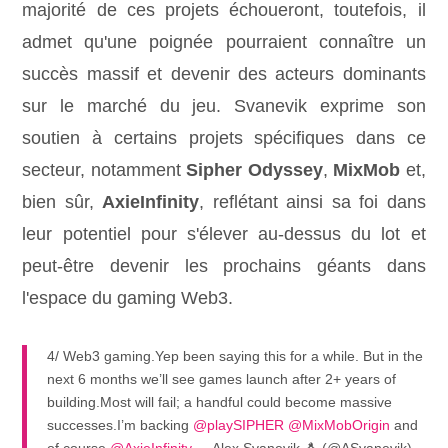
majorité de ces projets échoueront, toutefois, il
admet qu'une poignée pourraient connaître un
succès massif et devenir des acteurs dominants
sur le marché du jeu. Svanevik exprime son
soutien à certains projets spécifiques dans ce
secteur, notamment
Sipher Odyssey
,
MixMob
et,
bien sûr,
AxieInfinity
, reflétant ainsi sa foi dans
leur potentiel pour s'élever au-dessus du lot et
peut-être devenir les prochains géants dans
l'espace du gaming Web3.
4/ Web3 gaming.Yep been saying this for a while. But in the
next 6 months we’ll see games launch after 2+ years of
building.Most will fail; a handful could become massive
successes.I’m backing
@playSIPHER
@MixMobOrigin
and
of course
@AxieInfinity
.— Alex Svanevik 🐧 (@ASvanevik)