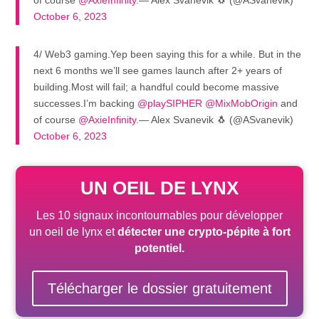
October 6, 2023
4/ Web3 gaming.Yep been saying this for a while. But in the
next 6 months we’ll see games launch after 2+ years of
building.Most will fail; a handful could become massive
successes.I’m backing
@playSIPHER
@MixMobOrigin
and
of course
@AxieInfinity
.— Alex Svanevik 🐧 (@ASvanevik)
October 6, 2023
UN OEIL DE LYNX
Les 10 signaux incontournables pour développer
un oeil de lynx et
détecter une crypto-pépite
à fort
potentiel
.
Télécharger le dossier gratuitement