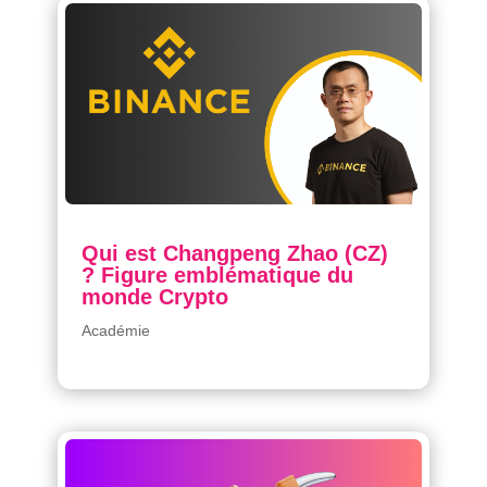
Qui est Changpeng Zhao (CZ)
? Figure emblématique du
monde Crypto
Académie