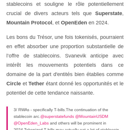
stablecoins et souligne le rôle potentiellement
crucial de divers acteurs tels que
Superstate
,
Mountain Protocol
, et
OpenEden
en 2024.
Les bons du Trésor, une fois tokenisés, pourraient
en effet absorber une proportion substantielle de
l’offre de stablecoins. Svanevik anticipe avec
intérêt les mouvements potentiels dans ce
domaine de la part d'entités bien établies comme
Circle
et
Tether
étant donné les opportunités et le
potentiel de cette tendance naissante.
3/ RWAs - specifically T-bills.The continuation of the
stablecoin arc.
@superstatefunds
@MountainUSDM
@OpenEden_Labs
and others will be prominent in
2024.Tokenized T-bills may actually eat a lot of stablecoin