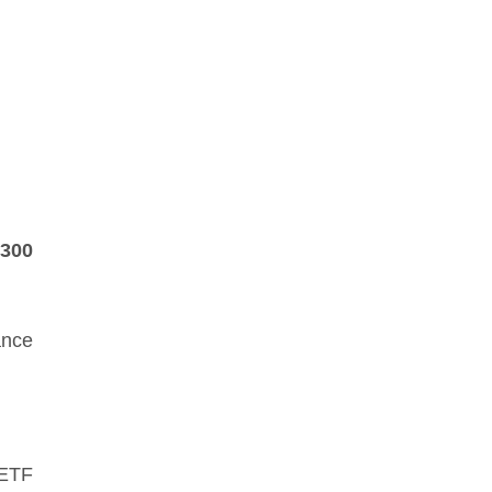
300
ance
 ETF