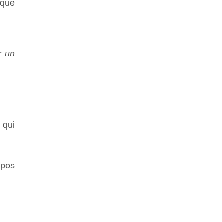
 que
r un
 qui
opos