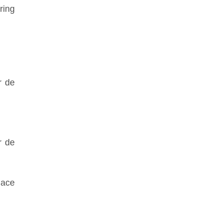
ring
r de
r de
lace