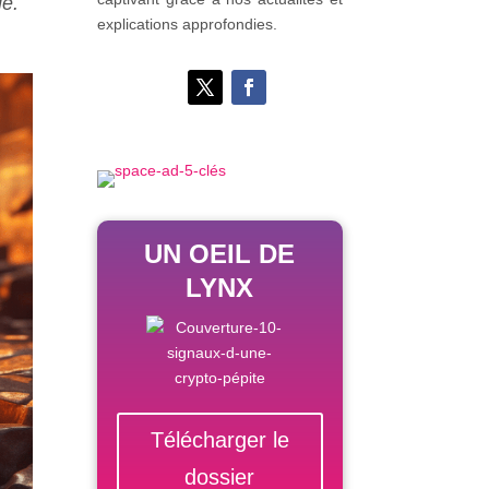
le.
explications approfondies.
UN OEIL DE
LYNX
Télécharger le
dossier