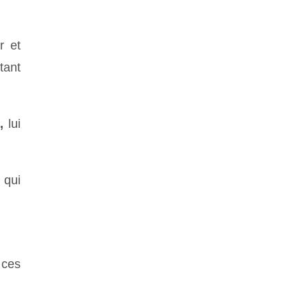
r et
tant
,
lui
 qui
 ces