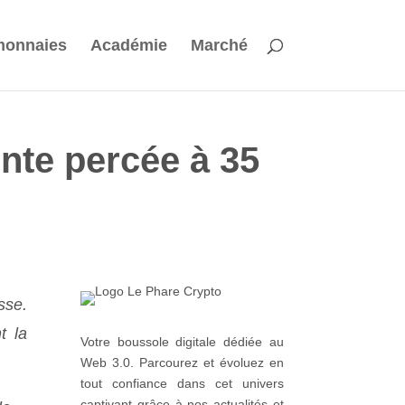
monnaies
Académie
Marché
nte percée à 35
sse.
t la
Votre boussole digitale dédiée au
Web 3.0. Parcourez et évoluez en
tout confiance dans cet univers
captivant grâce à nos actualités et