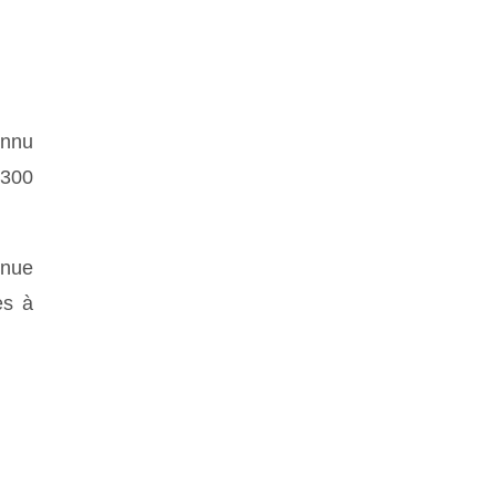
onnu
 300
inue
es à