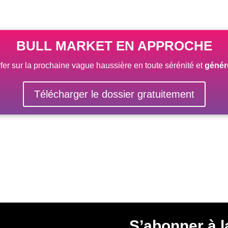
BULL MARKET EN APPROCHE
rfer sur la prochaine vague haussière
en toute sérénité
et
génér
Télécharger le dossier gratuitement
S’abonner à l