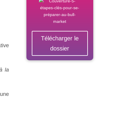
Télécharger le
tive
dossier
à la
 une