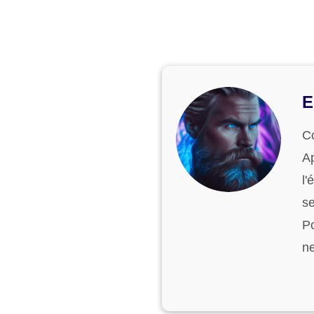
E
C
Ap
l'
se
P
ne