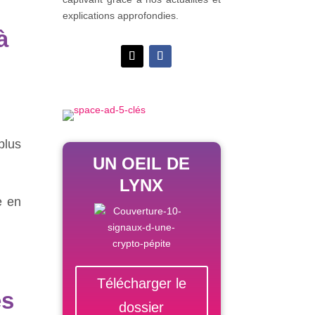
explications approfondies.
à
plus
UN OEIL DE
LYNX
e en
Télécharger le
es
dossier