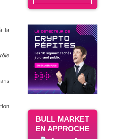
à la
rôle
dans
tion
BULL MARKET
EN APPROCHE