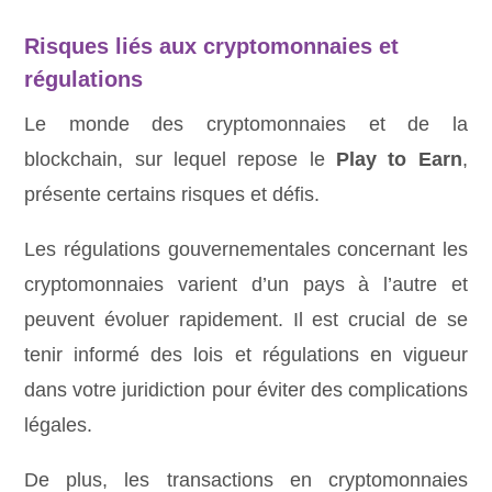
Risques liés aux cryptomonnaies et
régulations
Le monde des cryptomonnaies et de la
blockchain, sur lequel repose le
Play to Earn
,
présente certains risques et défis.
Les régulations gouvernementales concernant les
cryptomonnaies varient d’un pays à l’autre et
peuvent évoluer rapidement. Il est crucial de se
tenir informé des lois et régulations en vigueur
dans votre juridiction pour éviter des complications
légales.
De plus, les transactions en cryptomonnaies