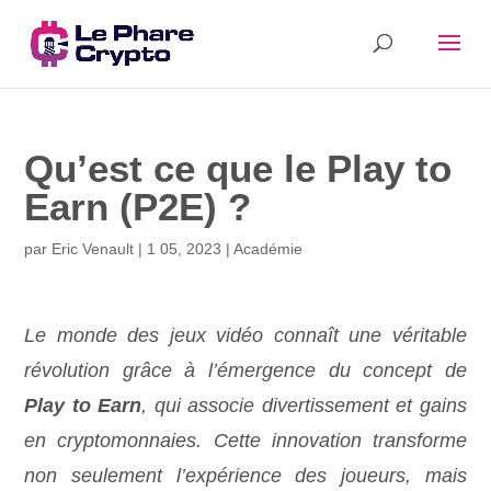
Qu’est ce que le Play to
Earn (P2E) ?
par
Eric Venault
|
1 05, 2023
|
Académie
Le monde des jeux vidéo connaît une véritable
révolution grâce à l’émergence du concept de
Play to Earn
, qui associe divertissement et gains
en cryptomonnaies. Cette innovation transforme
non seulement l’expérience des joueurs, mais