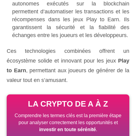
autonomes exécutés sur la blockchain
permettent d’automatiser les transactions et les
récompenses dans les jeux Play to Earn. Ils
garantissent la sécurité et la fiabilité des
échanges entre les joueurs et les développeurs.
Ces technologies combinées offrent un
écosystème solide et innovant pour les jeux
Play
to Earn
, permettant aux joueurs de générer de la
valeur tout en s’amusant.
LA CRYPTO DE A À Z
Comprendre les termes clés est la première étape
pour analyser correctement les opportunités et
investir en toute sérénité
.