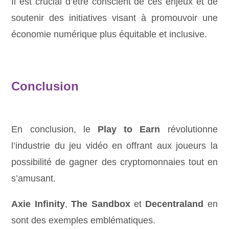
Il est crucial d’être conscient de ces enjeux et de
soutenir des initiatives visant à promouvoir une
économie numérique plus équitable et inclusive.
Conclusion
En conclusion, le
Play to Earn
révolutionne
l’industrie du jeu vidéo en offrant aux joueurs la
possibilité de gagner des cryptomonnaies tout en
s’amusant.
Axie Infinity
,
The Sandbox
et
Decentraland
en
sont des exemples emblématiques.