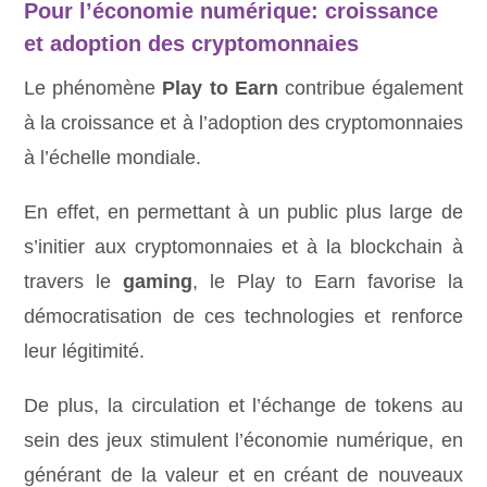
Pour l’économie numérique: croissance
et adoption des cryptomonnaies
Le phénomène
Play to Earn
contribue également
à la croissance et à l’adoption des cryptomonnaies
à l’échelle mondiale.
En effet, en permettant à un public plus large de
s’initier aux cryptomonnaies et à la blockchain à
travers le
gaming
, le Play to Earn favorise la
démocratisation de ces technologies et renforce
leur légitimité.
De plus, la circulation et l’échange de tokens au
sein des jeux stimulent l’économie numérique, en
générant de la valeur et en créant de nouveaux