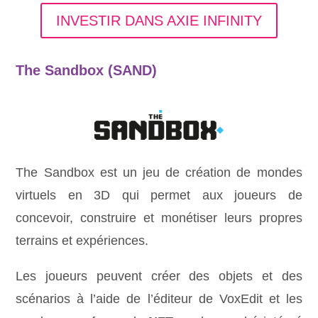
INVESTIR DANS AXIE INFINITY
The Sandbox (SAND)
The Sandbox est un jeu de création de mondes
virtuels en 3D qui permet aux joueurs de
concevoir, construire et monétiser leurs propres
terrains et expériences.
Les joueurs peuvent créer des objets et des
scénarios à l’aide de l’éditeur de VoxEdit et les