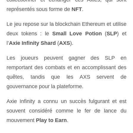
représentés sous forme de
NFT
.
Le jeu repose sur la blockchain Ethereum et utilise
deux tokens : le
Small Love Potion
(
SLP
) et
l’
Axie Infinity Shard
(
AXS
).
Les joueurs peuvent gagner des SLP en
remportant des combats et en accomplissant des
quêtes, tandis que les AXS servent de
gouvernance pour la plateforme.
Axie Infinity a connu un succès fulgurant et est
souvent considéré comme le fer de lance du
mouvement
Play to Earn
.