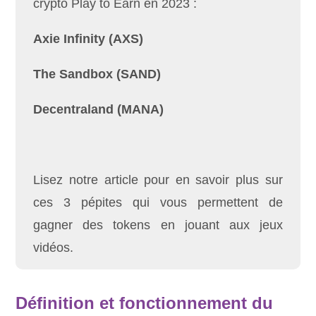
crypto Play to Earn en 2023 :
Axie Infinity (AXS)
The Sandbox (SAND)
Decentraland (MANA)
Lisez notre article pour en savoir plus sur
ces 3 pépites qui vous permettent de
gagner des tokens en jouant aux jeux
vidéos.
Définition et fonctionnement du