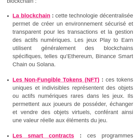
blockchain :
La blockchain
:
cette technologie décentralisée
permet de créer un environnement sécurisé et
transparent pour les transactions et la gestion
des actifs numériques. Les jeux Play to Earn
utilisent généralement des blockchains
spécifiques, telles qu’Ethereum, Binance Smart
Chain ou Solana.
Les Non-Fungible Tokens (NFT)
:
ces tokens
uniques et indivisibles représentent des objets
ou actifs numériques rares dans les jeux. Ils
permettent aux joueurs de posséder, échanger
et vendre des objets virtuels, conférant ainsi
une valeur réelle aux éléments du jeu.
Les smart contracts
:
ces programmes