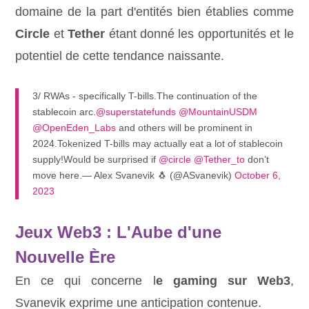
domaine de la part d'entités bien établies comme
Circle
et
Tether
étant donné les opportunités et le
potentiel de cette tendance naissante.
3/ RWAs - specifically T-bills.The continuation of the
stablecoin arc.
@superstatefunds
@MountainUSDM
@OpenEden_Labs
and others will be prominent in
2024.Tokenized T-bills may actually eat a lot of stablecoin
supply!Would be surprised if
@circle
@Tether_to
don’t
move here.— Alex Svanevik 🐧 (@ASvanevik)
October 6,
2023
Jeux Web3 : L'Aube d'une
Nouvelle Ère
En ce qui concerne l
e gaming sur Web3
,
Svanevik exprime une anticipation contenue.