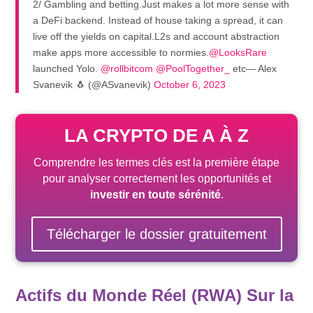
2/ Gambling and betting.Just makes a lot more sense with
a DeFi backend. Instead of house taking a spread, it can
live off the yields on capital.L2s and account abstraction
make apps more accessible to normies.
@LooksRare
launched Yolo.
@rollbitcom
@PoolTogether_
etc— Alex
Svanevik 🐧 (@ASvanevik)
October 6, 2023
LA CRYPTO DE A À Z
Comprendre les termes clés est la première étape
pour analyser correctement les opportunités et
investir en toute sérénité
.
Télécharger le dossier gratuitement
Actifs du Monde Réel (RWA) Sur la